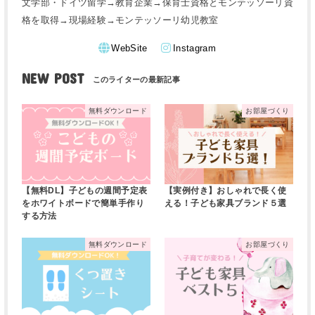
文学部・ドイツ留学→教育企業→保育士資格とモンテッソーリ資
格を取得→現場経験→モンテッソーリ幼児教室
WebSite
Instagram
NEW POST
無料ダウンロード
お部屋づくり
【無料DL】子どもの週間予定表
【実例付き】おしゃれで長く使
をホワイトボードで簡単手作り
える！子ども家具ブランド５選
する方法
無料ダウンロード
お部屋づくり