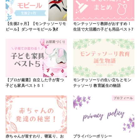
【生後2ヶ月】【モンテッソーリモ
モンテッソーリ教師がおすすめ！
ビール】ダンサーモビール🕺💃
生活で大活躍の子ども用品ベスト7
お部屋づくり
【プロが厳選】自立した子が育つ
モンテッソーリの生い立ちとモン
子ども家具ベスト５！
テッソーリ 教育誕生の物語
プロフィール
赤ちゃんが首すわり、寝返り、お
プライバシーポリシー