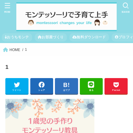
MENU
SEARCH
おうちモンテ
お部屋づくり
無料ダウンロード
プロフ
1
HOME
1
ツイート
シェア
はてブ
送る
Pocket