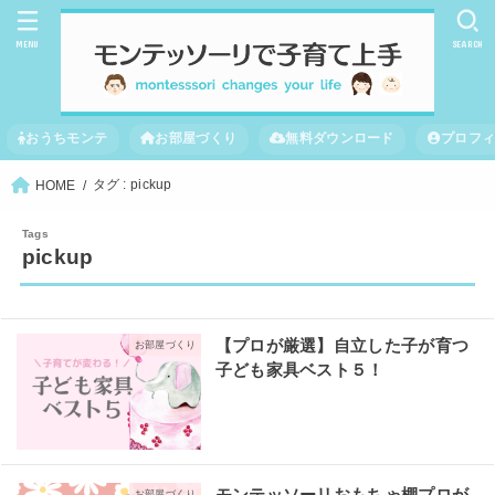
MENU
SEARCH
おうちモンテ
お部屋づくり
無料ダウンロード
プロフ
タグ : pickup
HOME
pickup
【プロが厳選】自立した子が育つ
お部屋づくり
子ども家具ベスト５！
お部屋づくり