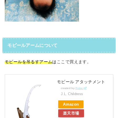
モビールアームについて
モビールを吊るすアーム
は
ここで買えます。
モビール アタッチメント
created by
Rinker
J.L. Childress
Amazon
楽天市場