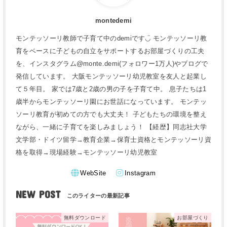
montedemi
モンテッソーリ教師で子育て中のdemiです◡̈ モンテッソーリ教
育をベースに子どもの自立をサポートするお部屋づくりの工夫
を、インスタグラム@monte.demi(フォロワー1万人)やブログで
発信しています。 大阪モンテッソーリ幼児教室を友人と起業し
て５年目。 家では7歳と2歳の男の子を子育て中。 息子たちは1
歳半からモンテッソーリ園にお世話になっています。 モンテッ
ソーリ教育が初めての方でも大丈夫！ 子どもたちの環境を整え
ながら、一緒に子育てを楽しみましょう！ 【経歴】同志社大学
文学部・ドイツ留学→教育企業→保育士資格とモンテッソーリ資
格を取得→現場経験→モンテッソーリ幼児教室
WebSite
Instagram
NEW POST
無料ダウンロード
お部屋づくり