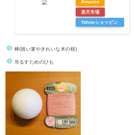
Amazon
楽天市場
Yahooショッピン
グ
棒(祝い箸やきれいな木の枝)
吊るすためのひも