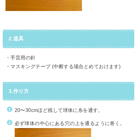
2.道具
・手芸用の針
・マスキングテープ (中断する場合とめておけます)
3.作り方
20〜30cmほど残して球体に糸を通す。
必ず球体の中心にある穴の上を通るように巻く。