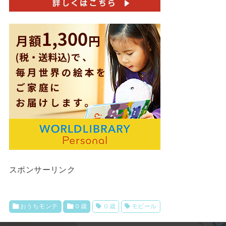
スポンサーリンク
おうちモンテ
０歳
０歳
モビール