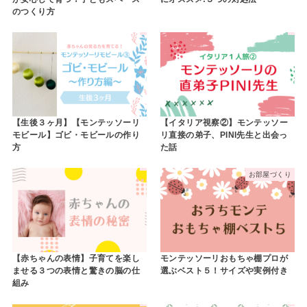
のつくり方
【生後３ヶ月】【モンテッソーリ
【イタリア視察②】モンテッソー
モビール】ゴビ・モビールの作り
リ直接の弟子、PINI先生と出会っ
方
た話
お部屋づくり
【赤ちゃんの表情】子育てを楽し
モンテッソーリおもちゃ棚プロが
ませる３つの表情と驚きの脳の仕
選ぶベスト５！サイズや実例付き
組み