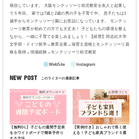
発信しています。 大阪モンテッソーリ幼児教室を友人と起業し
て５年目。 家では7歳と2歳の男の子を子育て中。 息子たちは1
歳半からモンテッソーリ園にお世話になっています。 モンテッ
ソーリ教育が初めての方でも大丈夫！ 子どもたちの環境を整え
ながら、一緒に子育てを楽しみましょう！ 【経歴】同志社大学
文学部・ドイツ留学→教育企業→保育士資格とモンテッソーリ資
格を取得→現場経験→モンテッソーリ幼児教室
WebSite
Instagram
NEW POST
無料ダウンロード
お部屋づくり
【無料DL】子どもの週間予定表
【実例付き】おしゃれで長く使
をホワイトボードで簡単手作り
える！子ども家具ブランド５選
する方法