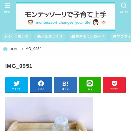
MENU
SEARCH
おうちモンテ
お部屋づくり
無料ダウンロード
プロフ
IMG_0951
HOME
IMG_0951
ツイート
シェア
はてブ
送る
Pocket