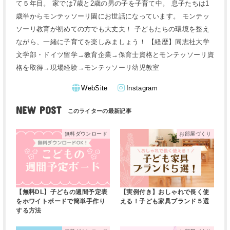
て５年目。 家では7歳と2歳の男の子を子育て中。 息子たちは1
歳半からモンテッソーリ園にお世話になっています。 モンテッ
ソーリ教育が初めての方でも大丈夫！ 子どもたちの環境を整え
ながら、一緒に子育てを楽しみましょう！ 【経歴】同志社大学
文学部・ドイツ留学→教育企業→保育士資格とモンテッソーリ資
格を取得→現場経験→モンテッソーリ幼児教室
WebSite
Instagram
NEW POST
無料ダウンロード
お部屋づくり
【無料DL】子どもの週間予定表
【実例付き】おしゃれで長く使
をホワイトボードで簡単手作り
える！子ども家具ブランド５選
する方法