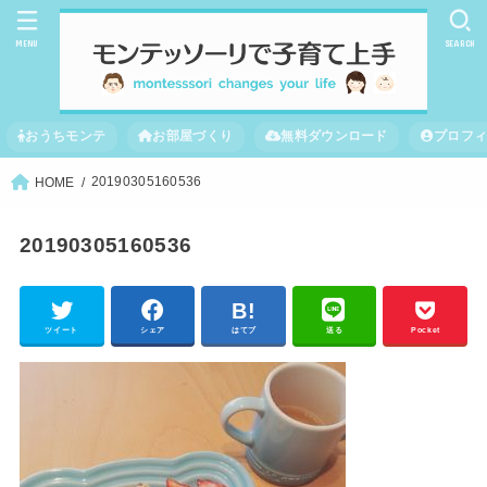
MENU
SEARCH
おうちモンテ
お部屋づくり
無料ダウンロード
プロフ
20190305160536
HOME
20190305160536
ツイート
シェア
はてブ
送る
Pocket