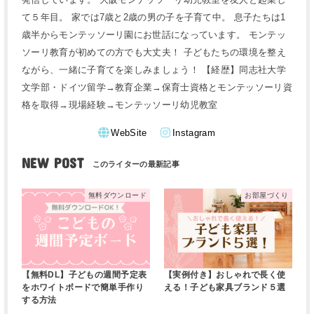
て５年目。 家では7歳と2歳の男の子を子育て中。 息子たちは1
歳半からモンテッソーリ園にお世話になっています。 モンテッ
ソーリ教育が初めての方でも大丈夫！ 子どもたちの環境を整え
ながら、一緒に子育てを楽しみましょう！ 【経歴】同志社大学
文学部・ドイツ留学→教育企業→保育士資格とモンテッソーリ資
格を取得→現場経験→モンテッソーリ幼児教室
WebSite
Instagram
NEW POST
無料ダウンロード
お部屋づくり
【無料DL】子どもの週間予定表
【実例付き】おしゃれで長く使
をホワイトボードで簡単手作り
える！子ども家具ブランド５選
する方法