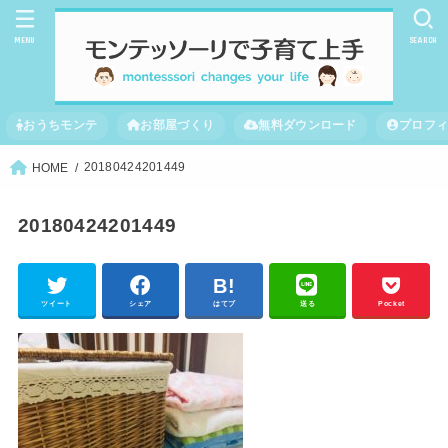
MENU
SEARCH
おうちモンテ
お部屋づくり
無料ダウンロード
プロフ
20180424201449
HOME
20180424201449
ツイート
シェア
はてブ
送る
Pocket