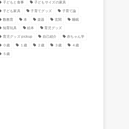
子どもと食事
子どもサイズの家具
子ども家具
子育てグッズ
子育て論
数教育
本
楽器
玄関
睡眠
知育玩具
絵本
育児グッズ
育児グッズ pickup
自己紹介
赤ちゃん学
０歳
１歳
２歳
３歳
４歳
５歳