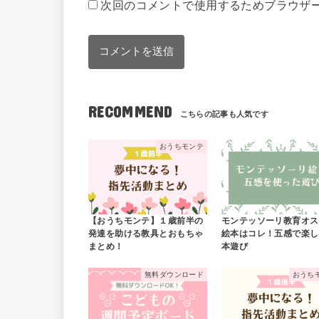
次回のコメントで使用するためブラウザ
RECOMMEND
おうちモンテ
【おうちモンテ】１歳前半の
モンテッソーリ教育オス
発達を助ける教具とおもちゃ
絵本はコレ！五感で楽し
まとめ！
本遊び
無料ダウンロード
おうち