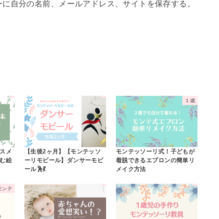
ーに自分の名前、メールアドレス、サイトを保存する。
１歳
スメ
【生後2ヶ月】【モンテッソ
モンテッソーリ式！子どもが
む絵
ーリモビール】ダンサーモビ
着脱できるエプロンの簡単リ
ール🕺💃
メイク方法
モンテ