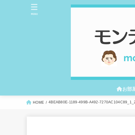
MENU
お部
4BEAB80E-1189-499B-A492-7270AC104C89_1_
HOME