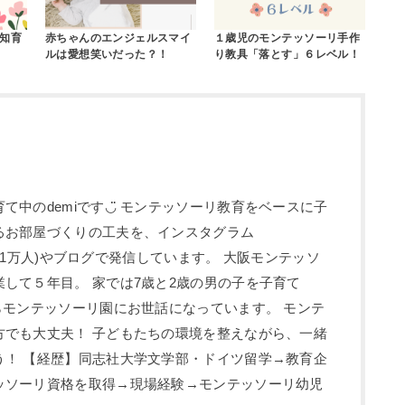
知育
赤ちゃんのエンジェルスマイ
１歳児のモンテッソーリ手作
ルは愛想笑いだった？！
り教具「落とす」６レベル！
て中のdemiです◡̈ モンテッソーリ教育をベースに子
るお部屋づくりの工夫を、インスタグラム
ロワー1万人)やブログで発信しています。 大阪モンテッソ
して５年目。 家では7歳と2歳の男の子を子育て
らモンテッソーリ園にお世話になっています。 モンテ
方でも大丈夫！ 子どもたちの環境を整えながら、一緒
う！ 【経歴】同志社大学文学部・ドイツ留学→教育企
ッソーリ資格を取得→現場経験→モンテッソーリ幼児