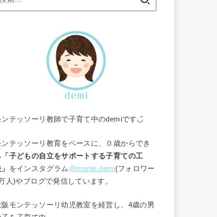
索:
モンテッソーリ教師で子育て中のdemiです◡̈
モンテッソーリ教育をベースに、０歳からでき
る
「子どもの自立をサポートする子育ての工
夫」
をインスタグラム
@monte.demi
(フォロワー
1万人)やブログで発信しています。
大阪モンテッソーリ幼児教室を経営し、4歳の男