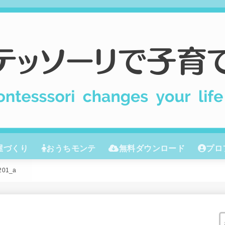
屋づくり
おうちモンテ
無料ダウンロード
プロ
モンテッソーリ教育
本
０歳
１歳
２歳
３歳
201_a