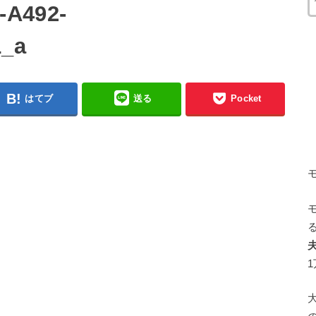
-A492-
1_a
はてブ
送る
Pocket