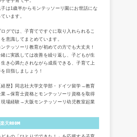
の子を子育て中。
息子は1歳半からモンテッソーリ園にお世話にな
っています。
ブログでは、子育てですぐに取り入れられるこ
とを意識してまとめています。
モンテッソーリ教育が初めての方でも大丈夫！
一緒に実践しては改善を繰り返し、子どもが生
き生き心満たされながら成長できる、子育て上
手を目指しましょう！
【経歴】同志社大学文学部・ドイツ留学→教育
企業→保育士資格とモンテッソーリ資格を取得
→現場経験→大阪モンテッソーリ幼児教室起業
楽天ROOM
子どもの「ひとりでできた！」を応援する子育