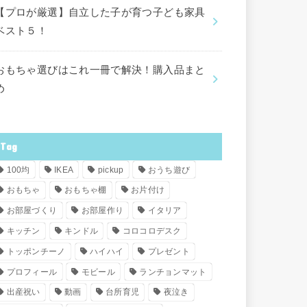
【プロが厳選】自立した子が育つ子ども家具
ベスト５！
おもちゃ選びはこれ一冊で解決！購入品まと
め
Tag
100均
IKEA
pickup
おうち遊び
おもちゃ
おもちゃ棚
お片付け
お部屋づくり
お部屋作り
イタリア
キッチン
キンドル
コロコロデスク
トッポンチーノ
ハイハイ
プレゼント
プロフィール
モビール
ランチョンマット
出産祝い
動画
台所育児
夜泣き