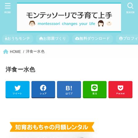
MENU
SEARCH
おうちモンテ
お部屋づくり
無料ダウンロード
プロフ
洋食ー水色
HOME
洋食ー水色
ツイート
シェア
はてブ
送る
Pocket