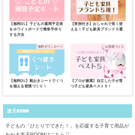
【無料DL】子どもの週間予定表
【実例付き】おしゃれで長く使
をホワイトボードで簡単手作り
える！子ども家具ブランド５選
する方法
無料ダウンロード
お部屋づくり
【無料DL】靴おきシートでくつ
【プロが厳選】自立した子が育
を揃える習慣づくり！
つ子ども家具ベスト５！
楽天ROOM
子どもの「ひとりでできた！」を応援する子育て用品が
わかる楽天ROOMはこちら▽