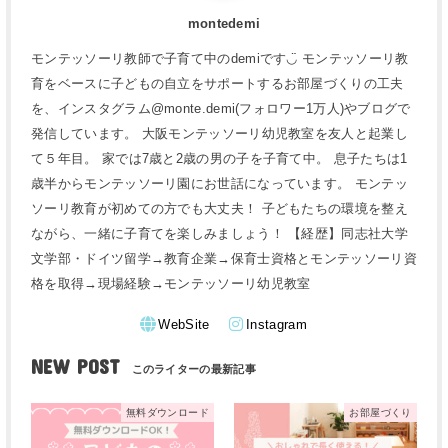
montedemi
モンテッソーリ教師で子育て中のdemiです◡̈ モンテッソーリ教
育をベースに子どもの自立をサポートするお部屋づくりの工夫
を、インスタグラム@monte.demi(フォロワー1万人)やブログで
発信しています。 大阪モンテッソーリ幼児教室を友人と起業し
て５年目。 家では7歳と2歳の男の子を子育て中。 息子たちは1
歳半からモンテッソーリ園にお世話になっています。 モンテッ
ソーリ教育が初めての方でも大丈夫！ 子どもたちの環境を整え
ながら、一緒に子育てを楽しみましょう！ 【経歴】同志社大学
文学部・ドイツ留学→教育企業→保育士資格とモンテッソーリ資
格を取得→現場経験→モンテッソーリ幼児教室
WebSite
Instagram
NEW POST
無料ダウンロード
お部屋づくり