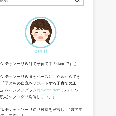
索:
モンテッソーリ教師で子育て中のdemiです◡̈
モンテッソーリ教育をベースに、０歳からでき
る
「子どもの自立をサポートする子育ての工
夫」
をインスタグラム
@monte.demi
(フォロワー
1万人)やブログで発信しています。
大阪モンテッソーリ幼児教室を経営し、4歳の男