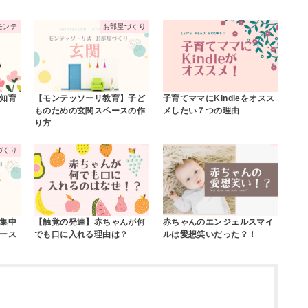
モンテ
お部屋づくり
知育
【モンテッソーリ教育】子ど
子育てママにKindleをオスス
ものための玄関スペースの作
メしたい７つの理由
り方
づくり
集中
【触覚の発達】赤ちゃんが何
赤ちゃんのエンジェルスマイ
ース
でも口に入れる理由は？
ルは愛想笑いだった？！