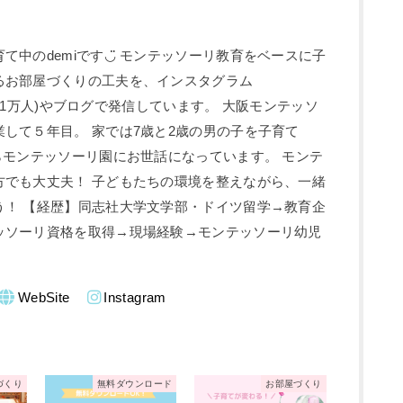
て中のdemiです◡̈ モンテッソーリ教育をベースに子
るお部屋づくりの工夫を、インスタグラム
ロワー1万人)やブログで発信しています。 大阪モンテッソ
して５年目。 家では7歳と2歳の男の子を子育て
らモンテッソーリ園にお世話になっています。 モンテ
方でも大丈夫！ 子どもたちの環境を整えながら、一緒
う！ 【経歴】同志社大学文学部・ドイツ留学→教育企
ッソーリ資格を取得→現場経験→モンテッソーリ幼児
WebSite
Instagram
づくり
無料ダウンロード
お部屋づくり