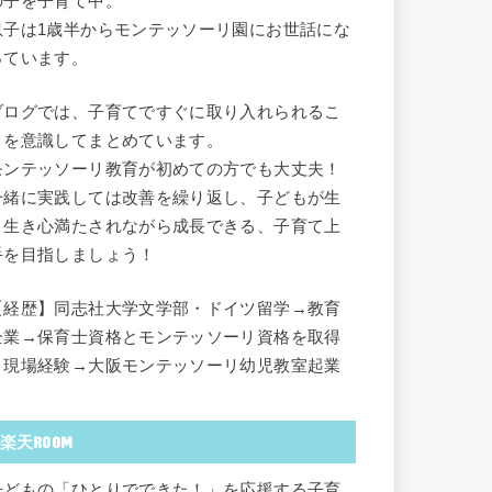
の子を子育て中。
息子は1歳半からモンテッソーリ園にお世話にな
っています。
ブログでは、子育てですぐに取り入れられるこ
とを意識してまとめています。
モンテッソーリ教育が初めての方でも大丈夫！
一緒に実践しては改善を繰り返し、子どもが生
き生き心満たされながら成長できる、子育て上
手を目指しましょう！
【経歴】同志社大学文学部・ドイツ留学→教育
企業→保育士資格とモンテッソーリ資格を取得
→現場経験→大阪モンテッソーリ幼児教室起業
楽天ROOM
子どもの「ひとりでできた！」を応援する子育