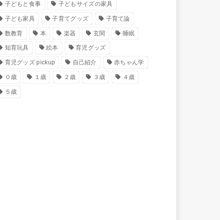
子どもと食事
子どもサイズの家具
子ども家具
子育てグッズ
子育て論
数教育
本
楽器
玄関
睡眠
知育玩具
絵本
育児グッズ
育児グッズ pickup
自己紹介
赤ちゃん学
０歳
１歳
２歳
３歳
４歳
５歳