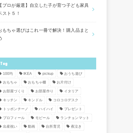
【プロが厳選】自立した子が育つ子ども家具
ベスト５！
おもちゃ選びはこれ一冊で解決！購入品まと
め
Tag
100均
IKEA
pickup
おうち遊び
おもちゃ
おもちゃ棚
お片付け
お部屋づくり
お部屋作り
イタリア
キッチン
キンドル
コロコロデスク
トッポンチーノ
ハイハイ
プレゼント
プロフィール
モビール
ランチョンマット
出産祝い
動画
台所育児
夜泣き