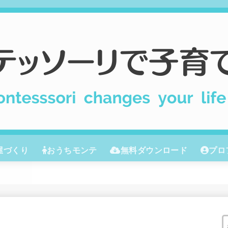
屋づくり
おうちモンテ
無料ダウンロード
プロ
モンテッソーリ教育
本
０歳
１歳
２歳
３歳