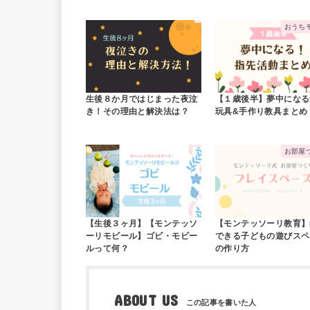
おうち
生後８か月ではじまった夜泣
【１歳後半】夢中になる
き！その理由と解決法は？
玩具&手作り教具まとめ
お部屋
【生後３ヶ月】【モンテッソ
【モンテッソーリ教育】
ーリモビール】ゴビ・モビー
できる子どもの遊びスペ
ルって何？
の作り方
ABOUT US