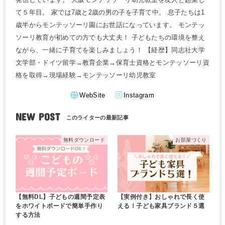
て５年目。 家では7歳と2歳の男の子を子育て中。 息子たちは1
歳半からモンテッソーリ園にお世話になっています。 モンテッ
ソーリ教育が初めての方でも大丈夫！ 子どもたちの環境を整え
ながら、一緒に子育てを楽しみましょう！ 【経歴】同志社大学
文学部・ドイツ留学→教育企業→保育士資格とモンテッソーリ資
格を取得→現場経験→モンテッソーリ幼児教室
WebSite
Instagram
NEW POST
無料ダウンロード
お部屋づくり
【無料DL】子どもの週間予定表
【実例付き】おしゃれで長く使
をホワイトボードで簡単手作り
える！子ども家具ブランド５選
する方法