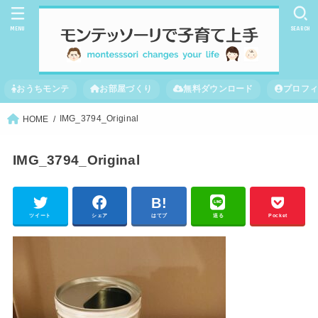
MENU
SEARCH
おうちモンテ
お部屋づくり
無料ダウンロード
プロフ
IMG_3794_Original
HOME
IMG_3794_Original
ツイート
シェア
はてブ
送る
Pocket