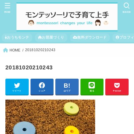
MENU
SEARCH
おうちモンテ
お部屋づくり
無料ダウンロード
プロフ
20181020210243
HOME
20181020210243
ツイート
シェア
はてブ
送る
Pocket