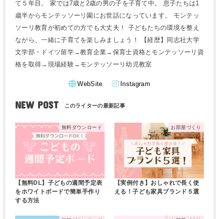
て５年目。 家では7歳と2歳の男の子を子育て中。 息子たちは1
歳半からモンテッソーリ園にお世話になっています。 モンテッ
ソーリ教育が初めての方でも大丈夫！ 子どもたちの環境を整え
ながら、一緒に子育てを楽しみましょう！ 【経歴】同志社大学
文学部・ドイツ留学→教育企業→保育士資格とモンテッソーリ資
格を取得→現場経験→モンテッソーリ幼児教室
WebSite
Instagram
NEW POST
無料ダウンロード
お部屋づくり
【無料DL】子どもの週間予定表
【実例付き】おしゃれで長く使
をホワイトボードで簡単手作り
える！子ども家具ブランド５選
する方法