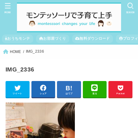
MENU
SEARCH
おうちモンテ
お部屋づくり
無料ダウンロード
プロフ
IMG_2336
HOME
IMG_2336
ツイート
シェア
はてブ
送る
Pocket