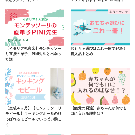
おうちモンテ
【イタリア視察②】モンテッソー
おもちゃ選びはこれ一冊で解決！
リ直接の弟子、PINI先生と出会っ
購入品まとめ
た話
【生後４ヶ月】【モンテッソーリ
【触覚の発達】赤ちゃんが何でも
モビール】キッキングボールのひ
口に入れる理由は？
っぱれるモビールでいっぱい動こ
う！