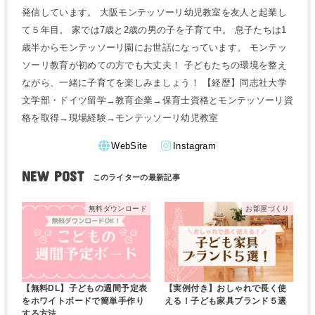
発信しています。 大阪モンテッソーリ幼児教室を友人と起業し
て５年目。 家では7歳と2歳の男の子を子育て中。 息子たちは1
歳半からモンテッソーリ園にお世話になっています。 モンテッ
ソーリ教育が初めての方でも大丈夫！ 子どもたちの環境を整え
ながら、一緒に子育てを楽しみましょう！ 【経歴】同志社大学
文学部・ドイツ留学→教育企業→保育士資格とモンテッソーリ資
格を取得→現場経験→モンテッソーリ幼児教室
WebSite
Instagram
NEW POST
無料ダウンロード
お部屋づくり
【無料DL】子どもの週間予定表
【実例付き】おしゃれで長く使
をホワイトボードで簡単手作り
える！子ども家具ブランド５選
する方法