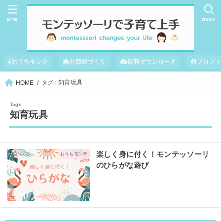
MENU
SEARCH
おうちモンテ
お部屋づくり
無料ダウンロード
プロフ
タグ : 知育玩具
HOME
知育玩具
楽しく身に付く！モンテッソーリ
おうちモンテ
のひらがな遊び